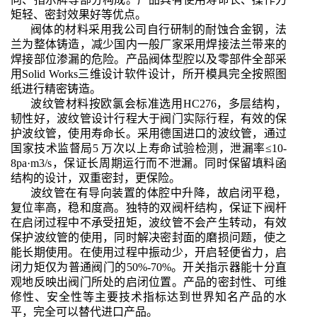
矩轻、密封效果好等优点。
阀体的材料采用我公司自行研制的耐蚀合金钢，法
兰为整体铸造，减少国内一般厂家采用焊接法兰带来的
焊接部位渗漏的危险。产品阀体型腔以及零部件全部采
用
Solid Works
三维设计软件设计，所开模具完全按照图
纸进行精密铸造。
波纹管材料按欧氯会标准选用HC276，多层结构，
韧性好，波纹管设计行程大于阀门实际行程，有效的保
护波纹管，使用寿命长。采用德国进口的波纹管，通过
国家技术监督局5 万次以上寿命试验检测，泄漏率≤10-
8pa·m3/s，保证长周期运行而不泄漏。同时保留填料函
结构的设计，双重密封，更保险。
波纹管在有导向装置的体腔中升降，故启闭平稳，
复位率高，稳和度高。独特的双阀杆结构，保证下阀杆
在启闭过程中不承受扭矩，波纹管不会产生转动，有效
保护波纹管的使用，同时解决密封面的磨损问题，使之
能长期使用。在使用过程中振动少，开启轻便省力，启
闭力矩仅为普通阀门的50%-70%。开关指示器能十分直
观地反映出阀门所处的启闭位置。产品的密封性、可维
修性、安全性等主要技术指标达到世界知名产品的水
平，完全可以替代进口产品。