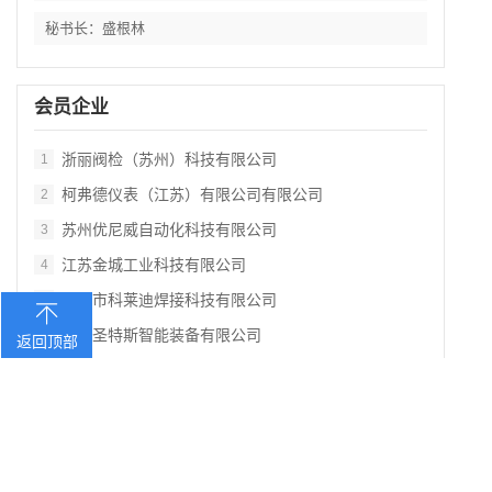
秘书长：盛根林
会员企业
浙丽阀检（苏州）科技有限公司
1
柯弗德仪表（江苏）有限公司有限公司
2
苏州优尼威自动化科技有限公司
3
江苏金城工业科技有限公司
4
江阴市科莱迪焊接科技有限公司
5
苏州圣特斯智能装备有限公司
6
返回顶部
常州中车汽车零部件有限公司
7
无锡易控流体技术有限公司
8
江苏奥晖检测科技有限公司
9
苏州通机检测有限公司
10