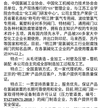
会、中国氯碱工业协会、中国化工机械动力技术协会会
员单位，生产现场推行的“6S”管理企业，与江苏工业学
院合作成立“化工阀门研发中心”。
公司主营生产
荣获
“江
苏省著名商标”称号的“明江牌”氯气专用阀、
波纹管氯气
专用阀、
氟塑料全衬系列阀门
、特材阀门、通用阀门以
及各种衬氟防腐管道管件
，拥有自主知识产权的专利技
术
四十五
项，具有国内领先水平
，产品被200多家大中
型化工企业长期使用，并出口到印尼、马来西亚、苏丹
等国家和地区。目前，“明江牌”是氯碱化工行业耐腐蚀
阀门的知名品牌，在各氯碱化工企业的产品使用覆盖率
达90
%
以上。
特点一：从毛坯铸造→金加工→衬塑及压塑→整机
装配 本公司自主完成全部制造加工过程及工艺。
特点二：全国直销方式，无一家代理机构，保证以
正宗的“明江牌”产品供应客户，为客户提供可靠质量保
证。
特点三：一贯坚持质量至上，服务优先，保证产品
在氯碱装置的长期可靠使用和安全。目前,明江阀门是一
家取得特种设备制造许可认证（压力管道类，编号：
TS2710N71-2018
）的阀门制造企业，为客户提供可靠
安全保证。