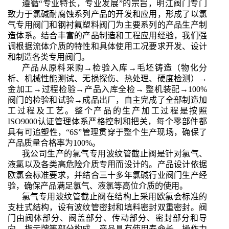
遵循“专业特长，专业发展”的宗旨，明江阀门专门
致力于氯碱耐腐蚀系列产品的开发和应用，形成了以氯
气专用阀门和钢衬氟塑料阀门为主要系列的产品生产制
造体系。结合丰富的产品制造和工程应用经验，我们强
调根据流体介质的特性和具体使用工况要求开发、设计
和制造各类专用阀门。
产品从原料采购→检验入库→毛坯铸造（物化分
析、机械性能测试、无损探伤、热处理、硬度检测）→
金加工→过程检验→产品入库全检→ 整机装配→100%
阀门的检验和试验→成品出厂，自主完成了全部制造加
工过程及工艺。整个产品的生产加工过程是按照
ISO9000认证管理体系严格控制和把关，每个零部件都
具有可追塑性，“6S”管理贯穿于整个生产现场，确保了
产品质量合格率为100%。
我公司生产的氯气专用波纹管截止阀是针对氯气、
液氯以及各类高危险介质专用而设计的。产品设计依据
欧氯会标准要求，并结合三十多年氯碱行业阀门生产经
验，确保产品满足氯气、液氯等高位介质的使用。
氯气专用波纹管截止阀在结构上采用欧氯会标准的
支柱式结构，设有波纹管密封和填料密封双重密封。阀
门由阀体部分、阀盖部分、传动部分、密封部分和导
向、指示牌等部分构成。产品具有使用寿命长、操作力