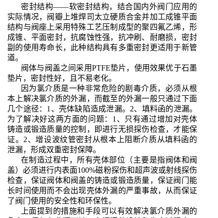
密封结构――软密封结构，结合国内外阀门应用的
实际情况，阀瓣上堆焊司太立硬质合金并加工成锥平面
结构与阀座上采用特殊工艺压制成型的聚四氟乙烯，形
成锥、平面密封，抗腐蚀性强，抗冲刷、耐磨损，密封
副的使用寿命长，此种结构具有多重密封更适用于新管
道。
阀体与阀盖之间采用PTFE垫片，使用效果优于石墨
垫片，密封性好，且不易老化。
因为氯介质是一种非常危险的剧毒介质，必须从根
本上解决氯介质的外漏，而截至的外漏一般只通过下面
几个途径：1、壳体缺陷造成泄漏。2、填料函的泄漏。
为了解决好这两方面的问题：1、只有通过增加对壳体
铸造或锻造质量的控制，即进行无损探伤检查，才能保
证。2、增设波纹管密封从根本上阻断介质从填料函的
泄漏，形成双重密封保障。
在制造过程中，所有壳体部位（主要是指阀体和阀
盖）必须进行内表面100%磁粉探伤和超声波或射线探伤
检查，保证阀体和阀盖的铸造或锻造质量，保证阀门能
长时间使用而不会出现壳体外漏的严重事故，从而保证
了阀门使用的安全性和环保性。
上面提到的措施和手段可以有效解决氯介质外漏的