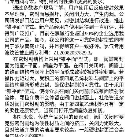
气专用阀寿命，特别是密封性提出更高的要求。
通过多数客户现场了解，用户使用后反应密封效果
不尽理想，密封面易损坏，关闭阻力大，产生内漏。公
司研发部门结合用户意见，对密封结构进行改进，推出
“锥平面”型式。新产品经用户使用后得到一直好评，并
得到广泛推广。目前在氯碱行业超过90%的企业选用我
公司的产品。如今，我公司将这一可靠的密封型式同样
用于波纹管截止阀，并且得到客户一致好评。氯气专用
波纹管截止阀专利号：ZL20082037829.3。
在密封副结构上采用“锥平面”型式，即：阀瓣密封
面为锥面+平面，阀座为平面。在阀门关闭时，阀瓣上
的锥面结构与阀座上的平面形成致密的线性密封副。若
操作力矩过大，受积压的聚四氟乙烯材料与阀瓣上的平
面结构重新形成密封，确保密封副的可靠性。由于采用
“锥平面”型式，使得介质在阀门关闭前形成锥面喷射状
流体，颗粒介质不会停留在阀门密封面上，杜绝管道杂
质对阀门密封副的影响。由于聚四氟乙烯材料具有一定
的柔性还原特点，当阀门打开后阀座恢复如初。
相对来说，传统产品采用的硬密封，阀门关闭时要
克服密封副均为硬性材质之间的挤压，关闭力矩较大，
且对管道介质的清洁度要求较高。一般硬密封更适合高
温气体介质的密封。