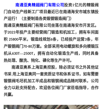
南通亚奥精超阀门有限公司
投资
1亿元的精锻阀
门自动生产线新工厂项目
最近
已在南通海安市城东镇投
产运行！（主要制造各类锻钢锻造阀门）
南通亚奥精超阀门有限公司坐落在南通海安市开发区。
于
年投产主要经营阀门锻造和机加工，拥有车间面
20
23
积
平米，锻造线规划
条，已经投产运营
条，年
25800
6
3
产
锻钢阀门
万套
。
全部采用电动螺旋和多向模锻压
70-80
机从
—
，拥有自动化锻造生产线，同时具备
630T
2500T
热处理、酸洗、钝化、磷化等生产许可。
南通亚奥系上海亚奥控股，除必须证书之外其他证
书采
用上海亚奥同一套资质证书和体系证书，
如
有需要
锻钢阀毛坯机加工半成品和锻钢阀成品随时联系，
公
司
全力以赴支持配合，欢迎各位阀门
厂家
莅临指导
，
合作
共赢。