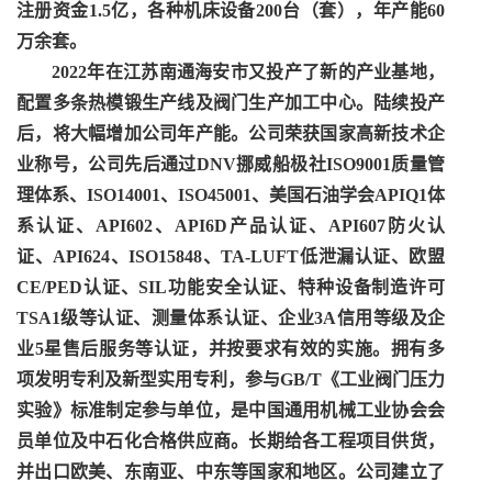
注册资金1.5亿，各种机床设备200台（套），年产能60
万余套。
2022年
在江苏南通
海安市
又投产了新的产业基地，
配置多条热模锻生产线及阀门生产加工中心。陆续投产
后，将大幅增加公司年产能。公司荣获国家高新技术企
业称号，公司先后通过
DNV挪威船极社ISO9001质量管
理体系、ISO14001、ISO45001、美国石油学会APIQ1体
系认证、API602、API6D产品认证、API607防火认
证、API624、ISO15848、TA-LUFT低泄漏认证、欧盟
CE/PED认证、SIL功能安全认证、特种设备制造许可
TSA1级等认证、测量体系认证、企业3A信用等级及企
业5星售后服务等认证，并按要求有效的实施。拥有多
项发明专利及新型实用专利，参与GB/T《工业阀门压力
实验》标准制定参与单位，是中国通用机械工业协会会
员单位及中石化合格供应商。长期给各工程项目供货，
并出口欧美、东南亚、中东等国家和地区。公司建立了