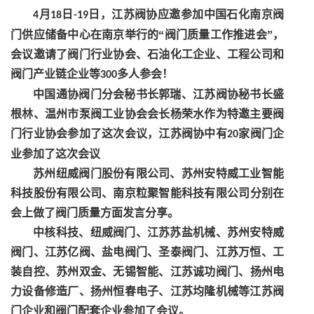
月
日
日，江苏阀协
应邀参加中国石化南京阀
4
18
-19
门供应储备中心在南京举行
的
“阀门质量工作推进会”，
会议邀请了阀门行业协会、石油化工企业、工程公司和
阀门产业链企业等
多人参会！
300
中国通协阀门分会秘书长郭瑞、江苏阀协秘书长盛
根林、温州市泵阀工业协会会长杨荣水作为特邀主要阀
门行业协会参加了这次会议，
江苏
阀协中
有
家阀门企
20
业参
加了这次
会
议
苏州纽威阀门股份有限公司
、
苏州安特威工业智能
科技股份有限公司
、
南京粒聚智能科技有限公司
分别在
会上做了阀门质量方面发言分享。
中核科技、纽威阀门、江苏苏盐机械、苏州安特威
阀门、江苏亿阀、盐电阀门、圣泰阀门、江苏万恒、
工
装自控
、苏州双金、无锡智能、江苏诚功阀门、
扬州电
力设备修造厂、扬州恒春电子、江苏均隆机械等江苏阀
门企业和阀门配套企业参加了会议。