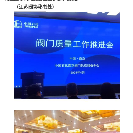
（江苏阀协秘书处）